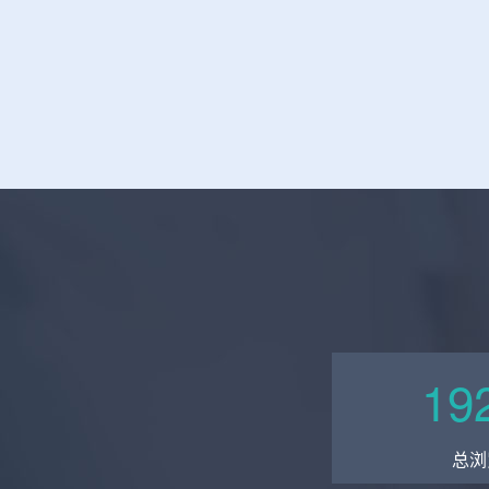
省复合材料学会常务副
外重要学术期刊发表学术论
篇，其中 SCI 收录 18
作 4 部，教材 3 部，
专利35项。获省部级科技
项、二等奖 2 项、三等奖
19
总浏