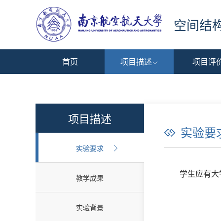
空间结
首页
项目描述
项目评

实验背景
设计原则
实验目标
实验要求
成绩评定
成果支撑
项目描述
实验要

实验要求

学生应有大
教学成果
实验背景