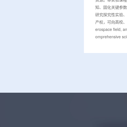
知、固化关键参数
研究探究性实验、
产权，可向高校、国防院所及
erospace field, an
omprehensive scie
utics and Astrona
long-term and in
ental course focu
omposite compone
basic equipment c
nsive design verif
tive experiments
experiments. This
property rights an
d society.